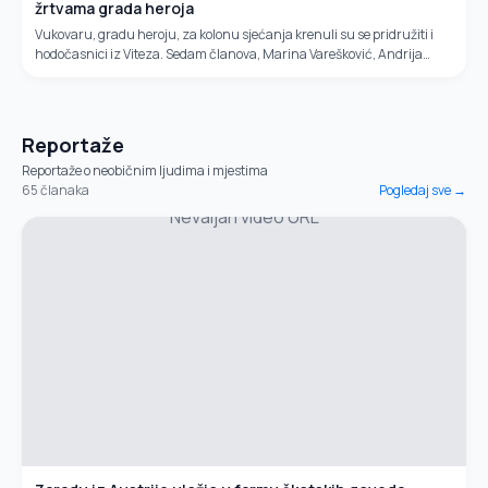
žrtvama grada heroja
Vukovaru, gradu heroju, za kolonu sjećanja krenuli su se pridružiti i
hodočasnici iz Viteza. Sedam članova, Marina Varešković, Andrija
Livančić, Josip Buha, Anto Drlja, Ivan Rajković, Mladen Akrap,...
Reportaže
Reportaže o neobičnim ljudima i mjestima
65
članaka
Pogledaj sve →
Nevaljan video URL