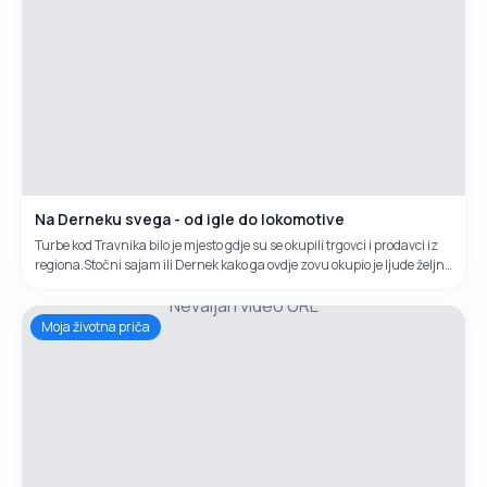
Na Derneku svega - od igle do lokomotive
Turbe kod Travnika bilo je mjesto gdje su se okupili trgovci i prodavci iz
regiona.Stočni sajam ili Dernek kako ga ovdje zovu okupio je ljude željne
zabave, trgovine, pjesme, druženja.Procjene su da je i ovogodišnji
Nevaljan video URL
Miholj okupio blizu deset tisuća ljudi.
Moja životna priča