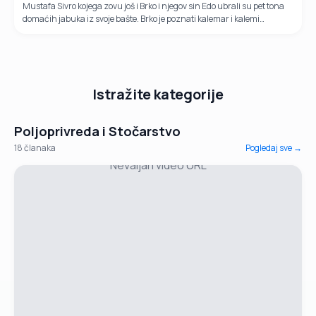
Mustafa Sivro kojega zovu još i Brko i njegov sin Edo ubrali su pet tona
domaćih jabuka iz svoje bašte. Brko je poznati kalemar i kalemi
isključivo bosanske sorte. Prodaju domaće jabuke po 2 KM za...
Istražite kategorije
Poljoprivreda i Stočarstvo
18
članaka
Pogledaj sve →
Nevaljan video URL