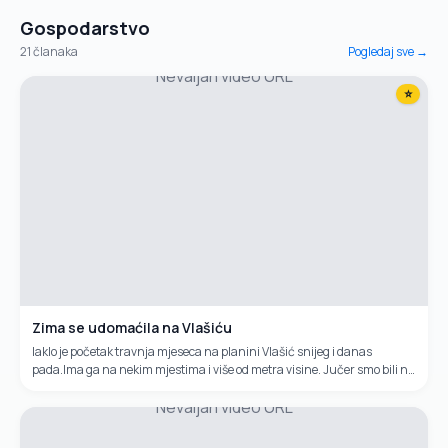
Gospodarstvo
21
članaka
Pogledaj sve →
Nevaljan video URL
⭐
Zima se udomaćila na Vlašiću
Iaklo je početak travnja mjeseca na planini Vlašić snijeg i danas
pada.Ima ga na nekim mjestima i više od metra visine. Jučer smo bili na
ovoj planini i snimili zimske kadorve u proljeće.
Nevaljan video URL