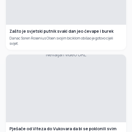
Zašto je svjetski putnik svaki dan jeo ćevape i burek
Danac Soren Rosenius Olsen svojim biciklom obišao je gotovo cijeli
svijet.
Nevaljan video URL
Pješače od Viteza do Vukovara da bi se poklonili svim