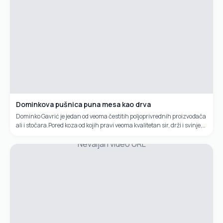
Dominkova pušnica puna mesa kao drva
Dominko Gavrić je jedan od veoma čestitih poljoprivrednih proizvođača
ali i stočara.Pored koza od kojih pravi veoma kvalitetan sir, drži i svinje,
kokoši, janjadi, ovce,sedam pasa.Tri tone veoma kvalitetnog krumpira
Nevaljan video URL
prodao je za sedam dana. Da je imao još pet tona, kaže, sve bi prodao.