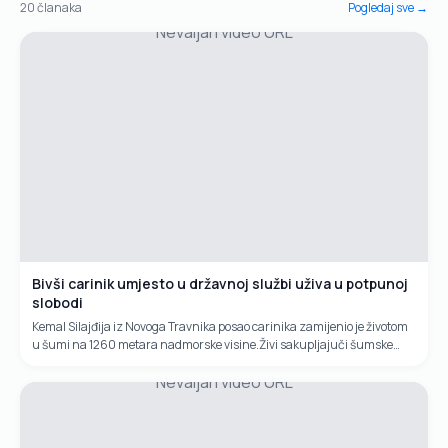
20
članaka
Pogledaj sve →
Nevaljan video URL
Bivši carinik umjesto u državnoj službi uživa u potpunoj
slobodi
Kemal Silajđija iz Novoga Travnika posao carinika zamijenio je životom
u šumi na 1260 metara nadmorske visine.Živi sakupljajuči šumske
plodove, izrađujuči drvene poljoprivredne alatke i šindru koja je sve
Nevaljan video URL
traženija na tržištu.