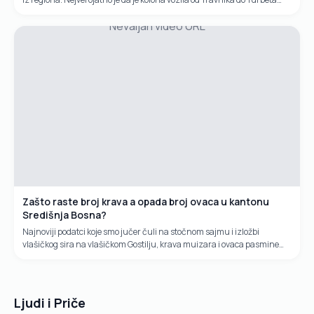
bila neprekidna. Početak je bio kod semafora, odnosno...
Nevaljan video URL
Zašto raste broj krava a opada broj ovaca u kantonu
Središnja Bosna?
Najnoviji podatci koje smo jučer čuli na stočnom sajmu i izložbi
vlašičkog sira na vlašičkom Gostilju, krava muizara i ovaca pasmine
pramenka, idu u prilog kravama muzarama. Naime raste broj grla...
Ljudi i Priče