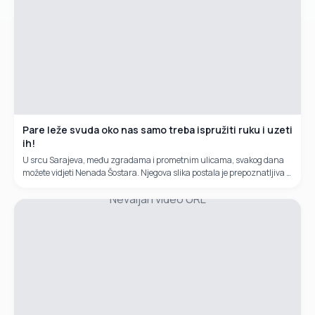
Pare leže svuda oko nas samo treba ispružiti ruku i uzeti
ih!
U srcu Sarajeva, među zgradama i prometnim ulicama, svakog dana
možete vidjeti Nenada Šostara. Njegova slika postala je prepoznatljiva –
stara kolica s tri točka, nekoliko vezanih kartonskih kutija i osmijeh koji
Nevaljan video URL
ne blijedi, iako život nije bio blag prema njemu.Nenad je jedini radnik
koji nema konkurenciju u cijelom Sarajevu.