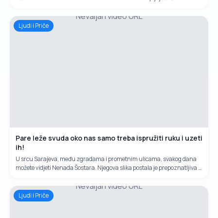
plodove, izrađujuči drvene poljoprivredne alatke i šindru koja je sve
Nevaljan video URL
traženija na tržištu.
Ljudi i Priče
Pare leže svuda oko nas samo treba ispružiti ruku i uzeti
ih!
U srcu Sarajeva, među zgradama i prometnim ulicama, svakog dana
možete vidjeti Nenada Šostara. Njegova slika postala je prepoznatljiva –
stara kolica s tri točka, nekoliko vezanih kartonskih kutija i osmijeh koji
Nevaljan video URL
ne blijedi, iako život nije bio blag prema njemu.Nenad je jedini radnik
koji nema konkurenciju u cijelom Sarajevu.
Ljudi i Priče