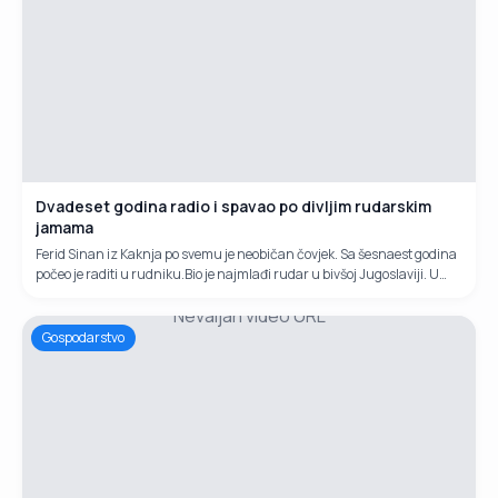
Dvadeset godina radio i spavao po divljim rudarskim
jamama
Ferid Sinan iz Kaknja po svemu je neobičan čovjek. Sa šesnaest godina
počeo je raditi u rudniku.Bio je najmlađi rudar u bivšoj Jugoslaviji. U
nesretnom ratu čak je pet puta ranjavan.
Nevaljan video URL
Gospodarstvo