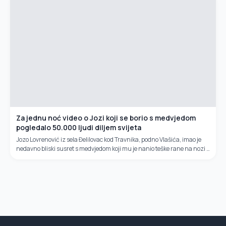
Za jednu noć video o Jozi koji se borio s medvjedom
pogledalo 50.000 ljudi diljem svijeta
Jozo Lovrenović iz sela Đelilovac kod Travnika, podno Vlašića, imao je
nedavno bliski susret s medvjedom koji mu je nanio teške rane na nozi i
drugim dijelovima tijela zbog čega je završio u...