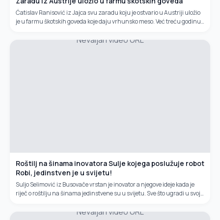
Zaradu iz Austrije uložio u farmu škotskih goveda
Ćatislav Ranisović iz Jajca svu zaradu koju je ostvario u Austriji uložio
je u farmu škotskih goveda koje daju vrhunsko meso. Već treću godinu
ovaj vrsni stočar uzgaja goveda kojima ne treba štala,...
Nevaljan video URL
Roštilj na šinama inovatora Sulje kojega poslužuje robot
Robi, jedinstven je u svijetu!
Suljo Selimović iz Busovače vrstan je inovator a njegove ideje kada je
riječ o roštilju na šinama jedinstvene su u svijetu. Sve što ugradi u svoja
pomagala uglavnom praktične prirode, nabavlja na...
Nevaljan video URL