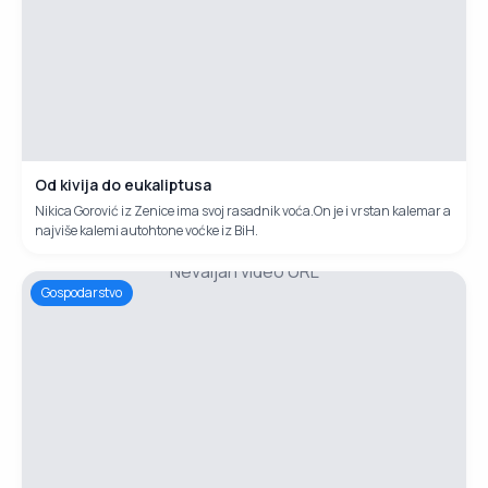
Od kivija do eukaliptusa
Nikica Gorović iz Zenice ima svoj rasadnik voća.On je i vrstan kalemar a
najviše kalemi autohtone voćke iz BiH.
Nevaljan video URL
Gospodarstvo