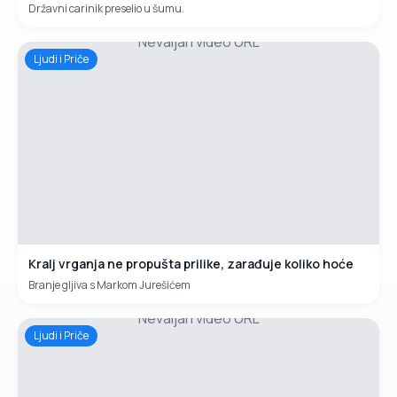
Državni carinik preselio u šumu.
Nevaljan video URL
Ljudi i Priče
Kralj vrganja ne propušta prilike, zarađuje koliko hoće
Branje gljiva s Markom Jurešićem
Nevaljan video URL
Ljudi i Priče