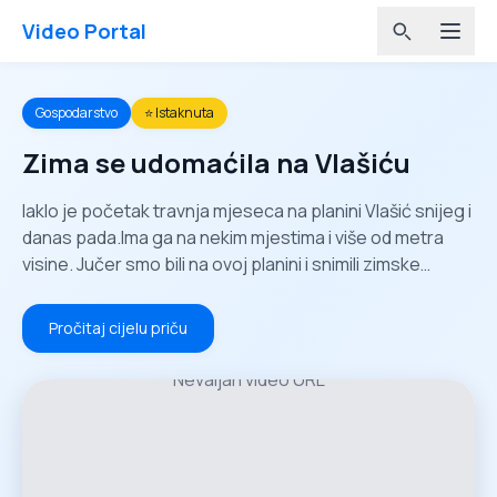
Video Portal
Gospodarstvo
⭐ Istaknuta
Zima se udomaćila na Vlašiću
Iaklo je početak travnja mjeseca na planini Vlašić snijeg i
danas pada.Ima ga na nekim mjestima i više od metra
visine. Jučer smo bili na ovoj planini i snimili zimske
kadorve u proljeće.
Pročitaj cijelu priču
Nevaljan video URL