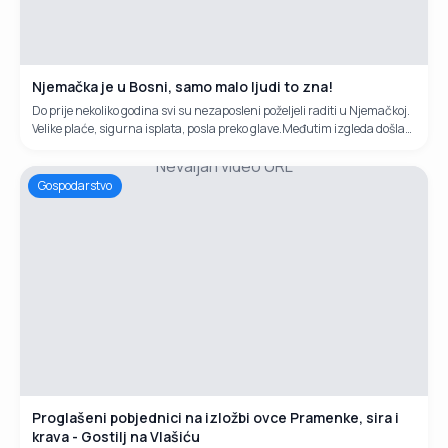
Njemačka je u Bosni, samo malo ljudi to zna!
Do prije nekoliko godina svi su nezaposleni poželjeli raditi u Njemačkoj.
Velike plaće, sigurna isplata, posla preko glave.Međutim izgleda došla
su neka druga vremena. Kako kriza trese Europsku uniju tako i mladi
Nevaljan video URL
ljudi sve češće se vraćaju iz Njemačke u BiH.Svjedočili smo kako braća
Marjanović iz Đelilovca podno Vlašića svoju sreču pronalaze mešu
Gospodarstvo
svojim ovcama.Bili su u Njemačkoj više godina ali kako reče Ivan
"Njemačka je Bosni"!
Proglašeni pobjednici na izložbi ovce Pramenke, sira i
krava - Gostilj na Vlašiću