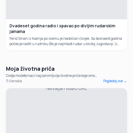
Dvadeset godina radio i spavao po divljim rudarskim
jamama
Ferid Sinan iz Kaknja po svemu je neobičan čovjek. Sa šesnaest godina
počeo je raditi u rudniku.Bio je najmlađi rudar u bivšoj Jugoslaviji. U
nesretnom ratu čak je pet puta ranjavan.
Moja životna priča
Ovdje možete naći najzanimljivije životne priče koje smo
obradili kroz posljednjih sedamnaest godina.
3
članaka
Pogledaj sve →
Nevaljan video URL