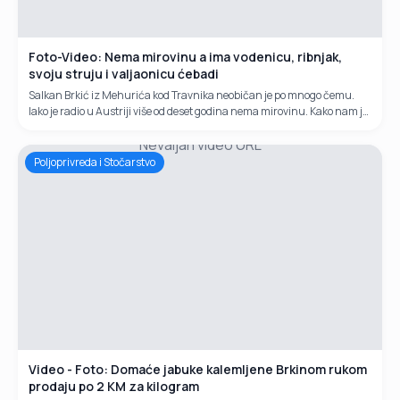
Foto-Video: Nema mirovinu a ima vodenicu, ribnjak,
svoju struju i valjaonicu ćebadi
Salkan Brkić iz Mehurića kod Travnika neobičan je po mnogo čemu.
Iako je radio u Austriji više od deset godina nema mirovinu. Kako nam je
izjavio poslodavac mu uopće nije uplaćivao staž. Da nema...
Nevaljan video URL
Poljoprivreda i Stočarstvo
Video - Foto: Domaće jabuke kalemljene Brkinom rukom
prodaju po 2 KM za kilogram