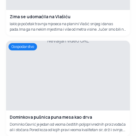
Zima se udomaćila na Vlašiću
Iaklo je početak travnja mjeseca na planini Vlašić snijeg i danas
pada.Ima ga na nekim mjestima i više od metra visine. Jučer smo bili na
ovoj planini i snimili zimske kadorve u proljeće.
Nevaljan video URL
Gospodarstvo
Dominkova pušnica puna mesa kao drva
Dominko Gavrić je jedan od veoma čestitih poljoprivrednih proizvođača
ali i stočara.Pored koza od kojih pravi veoma kvalitetan sir, drži i svinje,
kokoši, janjadi, ovce,sedam pasa.Tri tone veoma kvalitetnog krumpira