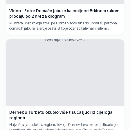
Video - Foto: Domaće jabuke kalemljene Brkinom rukom
prodaju po 2 KM za kilogram
Mustafa Sivro kojega zovu još i Brko i njegov sin Edo ubrali su pet tona
domaćih jabuka iz svoje bašte. Brko je poznati kalemar i kalemi
isključivo bosanske sorte. Prodaju domaće jabuke po 2 KM za...
Nevaljan video URL
Dernek u Turbetu okupio više tisuća ljudi iz cijeloga
regiona
Najveći sajam stoke u regionu i ovoga Đurđevdana okupio je tisuće ljudi
iz regiona. Nejverojatno je da je kolona vozila od Travnika do Turbeta