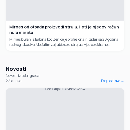
Mirnes od otpada proizvodi struju, ljeti je njegov račun
nula maraka
Mirnes Đulan iz Babina kod Zenice je profesionalni zidar sa 20 godina
radnog iskustva.Međutim zaljubio se u struju a vjetroelektrane
izrađuje od otpadnih materijala koje nabavlja na buvljacima.
Novosti
Novosti iz sela i grada
2
članaka
Pogledaj sve →
Nevaljan video URL