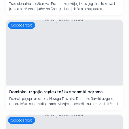
Tradicionalna izložba ovce Pramenke, ovčjeg i kravljeg sira, te krava i
junica održana je jučer na Gostilju. Iako je kiša stalno padala
organizatori su ipak uspjeli održati izložbu na Vlašiću. Sve u
Nevaljan video URL
organizaciji Udruženja poljoprivrednika Vlašić - Karaula.
Gospodarstvo
Dominko uzgojio repicu tešku sedam kilograma
Poznati poljoprivrednik iz Novoga Travnika Dominko Gavrić uzgojio je
repicu tešku sedam kilograma. Manje repice teške su između tri i četiri
kilograma. Dominko proizvodi eko hranu i po tome je poznat diljem BiH.
Nevaljan video URL
Gospodarstvo