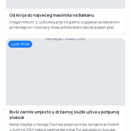
Od kivija do najvećeg maslinika na Balkanu
Dragan Mikulić iz Ljubuškog prije 40 godina uzgajao je i prodavao kivi
po Hercegovini i Dalmaciji.Posao je toliko dobro išao da je jedan plod
kivija stajao jednu njemačku marku. Nakon rata odlučio je napraviti
Nevaljan video URL
največi maslinik i najkvalitetniju uljaru.Svoj naum je i ostvario na
površini od 50 hektara gdje je zasadio 7000 maslina.
Ljudi i Priče
Bivši carinik umjesto u državnoj službi uživa u potpunoj
slobodi
Kemal Silajđija iz Novoga Travnika posao carinika zamijenio je životom
u šumi na 1260 metara nadmorske visine.Živi sakupljajuči šumske