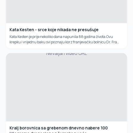
Kata Kesten - srce koje nikada ne presušuje
Kata Kesten je prije nekoliko dana napunila 88 godina života.Ovu
krepku i vrijednu baku svi poznaju korz franjevačku bolnicu Dr. Fra
Mato Nikolić u Novoj Biloj.Svakodnevno je ranjenicima u rukama sa
Nevaljan video URL
obližnjeg bunara donosila vodu. Ponekad bi donosila i mlijeko, čajeve,
pite...Svaki dan baka Kata je donosila između 200 i 300 litara vode
ranjeicima i osoblju bolnice.Njenu dobrotu mnogi još uvijek pamte i
prepričavaju.
Kralj borovnica sa grebenom dnevno nabere 100