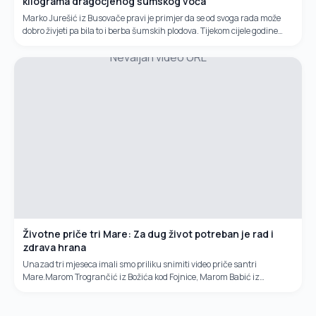
kilograma dragocjenog šumskog voća
Marko Jurešić iz Busovače pravi je primjer da se od svoga rada može
dobro živjeti pa bila to i berba šumskih plodova. Tijekom cijele godine
ovaj vrijedni otac četiri sina ima dovoljno posla u šumi...
Nevaljan video URL
Životne priče tri Mare: Za dug život potreban je rad i
zdrava hrana
Unazad tri mjeseca imali smo priliku snimiti video priče santri
Mare.Marom Trogrančić iz Božića kod Fojnice, Marom Babić iz
Kraljevica kodnOvčareva i Marom Tusun iz Bilića kod Jankovića u
općini...