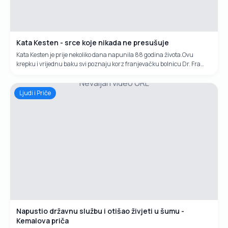
Kata Kesten - srce koje nikada ne presušuje
Kata Kesten je prije nekoliko dana napunila 88 godina života.Ovu
krepku i vrijednu baku svi poznaju korz franjevačku bolnicu Dr. Fra
Mato Nikolić u Novoj Biloj.Svakodnevno je ranjenicima u rukama sa
Nevaljan video URL
obližnjeg bunara donosila vodu. Ponekad bi donosila i mlijeko, čajeve,
pite...Svaki dan baka Kata je donosila između 200 i 300 litara vode
Ljudi i Priče
ranjeicima i osoblju bolnice.Njenu dobrotu mnogi još uvijek pamte i
prepričavaju.
Napustio državnu službu i otišao živjeti u šumu -
Kemalova priča