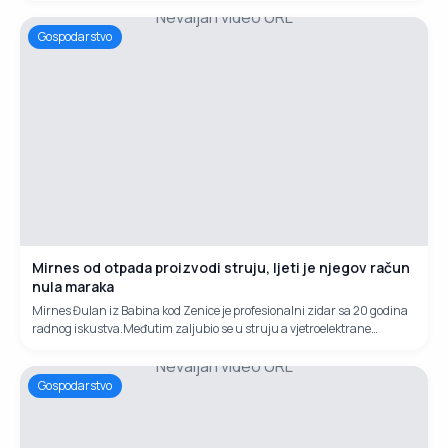
Nevaljan video URL
prodao je za sedam dana. Da je imao još pet tona, kaže, sve bi prodao.
Gospodarstvo
Mirnes od otpada proizvodi struju, ljeti je njegov račun
nula maraka
Mirnes Đulan iz Babina kod Zenice je profesionalni zidar sa 20 godina
radnog iskustva.Međutim zaljubio se u struju a vjetroelektrane
izrađuje od otpadnih materijala koje nabavlja na buvljacima.
Nevaljan video URL
Gospodarstvo