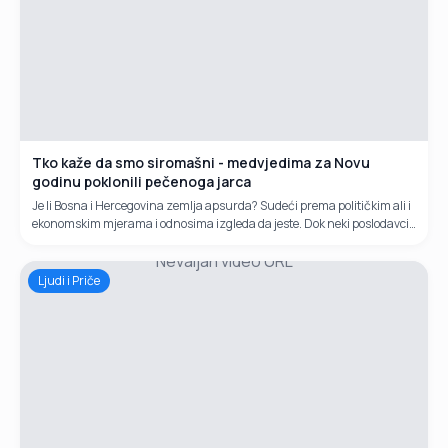
Tko kaže da smo siromašni - medvjedima za Novu
godinu poklonili pečenoga jarca
Je li Bosna i Hercegovina zemlja apsurda? Sudeći prema političkim ali i
ekonomskim mjerama i odnosima izgleda da jeste. Dok neki poslodavci
mjere Vlade FBiH o minimalnoj plaći od 1000 KM uspoređuju...
Nevaljan video URL
Ljudi i Priče