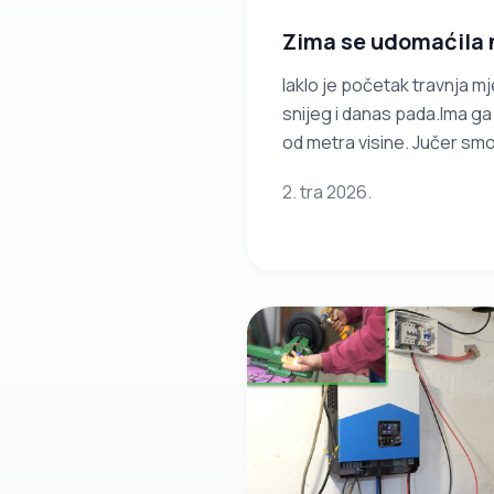
Zima se udomaćila 
Iaklo je početak travnja mj
snijeg i danas pada.Ima ga
od metra visine. Jučer smo b
snimili zimske kadorve u p
2. tra 2026.