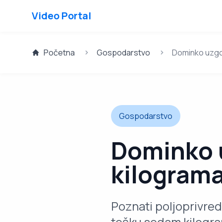
Video Portal
Početna
Gospodarstvo
Dominko uzgo
Gospodarstvo
Dominko 
kilogram
Poznati poljoprivred
tešku sedam kilogram