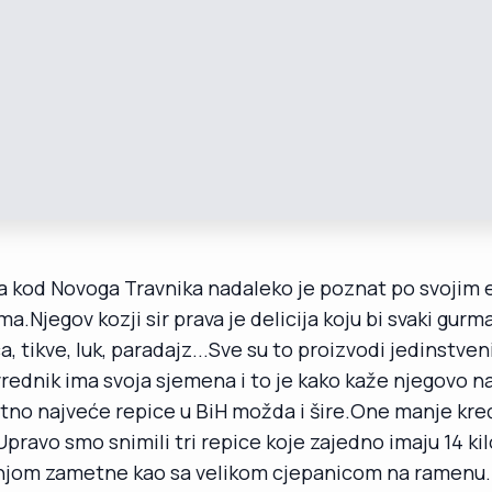
a kod Novoga Travnika nadaleko je poznat po svojim 
.Njegov kozji sir prava je delicija koju bi svaki gurm
ca, tikve, luk, paradajz...Sve su to proizvodi jedinstve
privrednik ima svoja sjemena i to je kako kaže njegovo 
tno najveće repice u BiH možda i šire.One manje kreć
Upravo smo snimili tri repice koje zajedno imaju 14 ki
 njom zametne kao sa velikom cjepanicom na ramenu