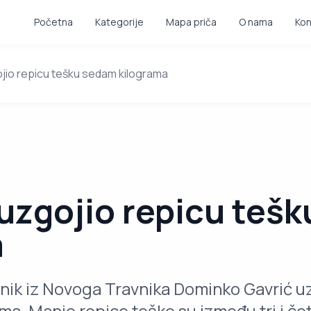
Početna
Kategorije
Mapa priča
O nama
Kon
jio repicu tešku sedam kilograma
uzgojio repicu teš
a
nik iz Novoga Travnika Dominko Gavrić uz
a. Manje repice teške su između tri i čet