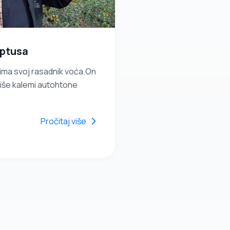
iptusa
 ima svoj rasadnik voća.On
jviše kalemi autohtone
Pročitaj više