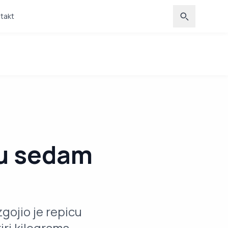
takt
ku sedam
gojio je repicu
iri kilograma.