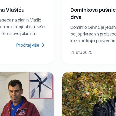
na Vlašiću
Dominkova pušnic
drva
eseca na planini Vlašić
 na nekim mjestima i više
Dominko Gavrić je jedan
ili na ovoj planini i
poljoprivrednih proizvođ
roljeće.
koza od kojih pravi veoma 
Pročitaj više
svinje, kokoši, janjadi,
21. stu 2025.
veoma kvalitetnog krum
dana. Da je imao još pet