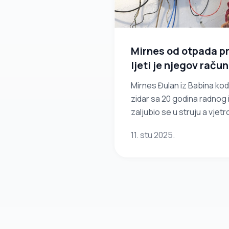
Mirnes od otpada pr
ljeti je njegov raču
Mirnes Đulan iz Babina kod
zidar sa 20 godina radnog
zaljubio se u struju a vjet
otpadnih materijala koje n
11. stu 2025.