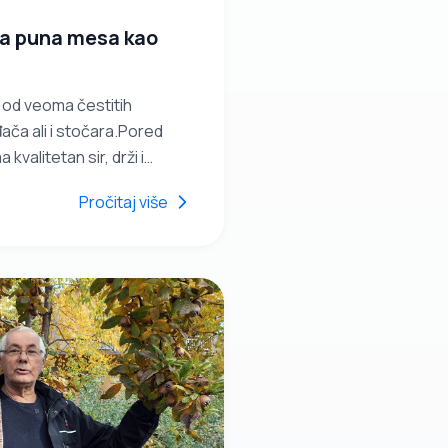
a puna mesa kao
 od veoma čestitih
ača ali i stočara.Pored
kvalitetan sir, drži i
 ovce,sedam pasa.Tri tone
Pročitaj više
pira prodao je za sedam
 tona, kaže, sve bi prodao.