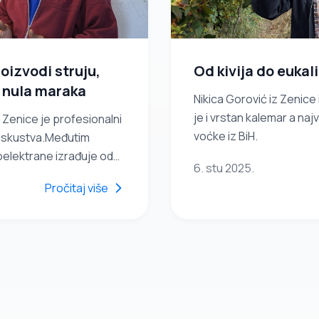
oizvodi struju,
Od kivija do eukal
n nula maraka
Nikica Gorović iz Zenice
je i vrstan kalemar a na
 Zenice je profesionalni
voćke iz BiH.
 iskustva.Međutim
roelektrane izrađuje od
6. stu 2025.
abavlja na buvljacima.
Pročitaj više