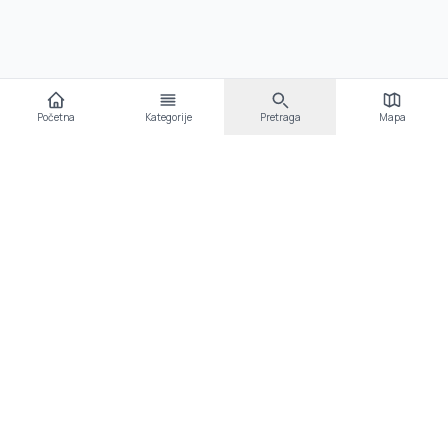
Početna
Kategorije
Pretraga
Mapa
Video priče Srećka Stipovića
Ovdje možete pronaći organizirane video priče Srećka
Stipovića
Brze poveznice