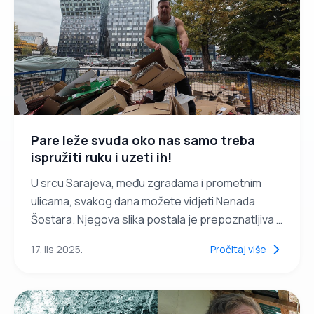
Pare leže svuda oko nas samo treba
ispružiti ruku i uzeti ih!
U srcu Sarajeva, među zgradama i prometnim
ulicama, svakog dana možete vidjeti Nenada
Šostara. Njegova slika postala je prepoznatljiva –
stara kolica s tri točka, nekoliko vezanih
17. lis 2025.
Pročitaj više
kartonskih kutija i osmijeh koji ne blijedi, iako život
nije bio blag prema njemu.Nenad je jedini radnik
koji nema konkurenciju u cijelom Sarajevu.