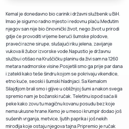
Kemal je donedavno bio carinik i državni službenik u BiH.
Imao je sigurno radno mjesto i redovnu plaću.Međutim
njegov san nije bio činovnički život, nego život u prirodi
gdje će provoditi vrijeme berući šumske plodove,
praveći razne sirupe, slušajući riku jelena, zavijanje
vukova ili žubor izvorske vode.Napustio je državnu
službu i otišao na Kruščičku planinu da živi sam na 1260
metara nadmorske visine.Posjetili smo ga prije par dana
i zatekli kako teše šindru kojom se pokrivaju vikendice,
etno kuće, seoski i šumski hladnjaci. Sa Kemalom
Silajđijom brali smo i gljive u obližnjoj šumi a nakon svega
spremio nam je božanski ručak. Teletinu ispod saća ili
peke kako zovu tu magičnu kovanu posudu bez koje
nema ukusne hrane.Kemo je u meso i krumpir dodao još
sušenih vrganja, metvice, ljutih paprika i još nekih
mirođija koje ostaju njegova tajna.Pripremio je ručak