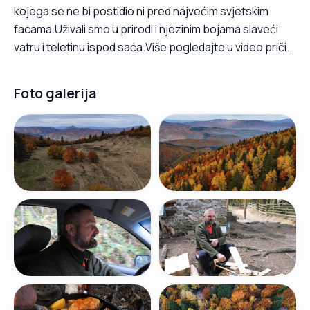
kojega se ne bi postidio ni pred najvećim svjetskim
facama.Uživali smo u prirodi i njezinim bojama slaveći
vatru i teletinu ispod saća.Više pogledajte u video priči.
Foto galerija