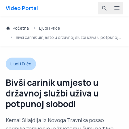
Video Portal
Početna
Ljudi i Priče
Bivši carinik umjesto u državnoj službi uživa u potpunoj
slobodi
Ljudi i Priče
Bivši carinik umjesto u
državnoj službi uživa u
potpunoj slobodi
Kemal Silajđija iz Novoga Travnika posao
carinika zamijenio je životom u šumi na 1260