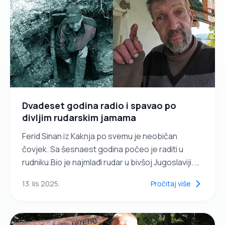
Dvadeset godina radio i spavao po
divljim rudarskim jamama
Ferid Sinan iz Kaknja po svemu je neobičan
čovjek. Sa šesnaest godina počeo je raditi u
rudniku.Bio je najmlađi rudar u bivšoj Jugoslaviji. U
nesretnom ratu čak je pet puta ranjavan.
13. lis 2025.
Pročitaj više