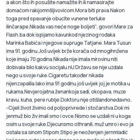
a akon što ih posušite namažite ih ili namasirajte
domaćom rakijomnšljivovicom.Mora biti prava.Nakon
toga pred spavanje obucite vunene terluke
ilinčarape.Nikada vas neće noge boljeti“, govori Mare za
Flash.ba dok ispijamo kavunkod njezinog rođaka
Marinka Babića i njegove supruge Tatjane. Mara Tusun
ima 91. godinu.Još uvijek brže korača od mnogihnžena
koje imaju 70 godina.Nikada nije imala mirovinu niti
dobivala bilo kakvu socijalu.nU Državu se nije uzdala
nego u svoje ruke.Cigaretu također nikada
nijenzapalila.Iako ima 91 godinu još uvijek joj je motika u
rukama.Nevjerojatna ženankoja sadi, okopava, muze
kravu, kuha, pere rublje.Doktoru nije otišlandonedavno.
-Cijeli život živimo od poljoprivrede i stočarstva.Dok mi
jenmuž bio živ imali smo i ovce.Nismo se uzdali ni u koga
osim u svoje ruke.Djecunsmo othranili, muž umro i evo ja
ostala sa sinom Stipom.Stipo je neoženjen jernmladić