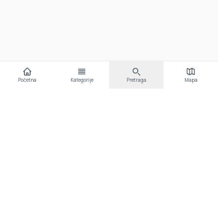
Početna
Kategorije
Pretraga
Mapa
Video priče Srećka Stipovića
Ovdje možete pronaći organizirane video priče Srećka
Stipovića