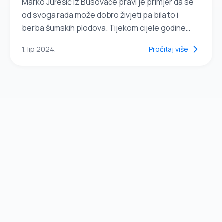
Marko Jurešić iz Busovače pravi je primjer da se
od svoga rada može dobro živjeti pa bila to i
berba šumskih plodova. Tijekom cijele godine
ovaj vrijedni otac četiri sina ima dovoljno posla u
1. lip 2024.
Pročitaj više
šumi...