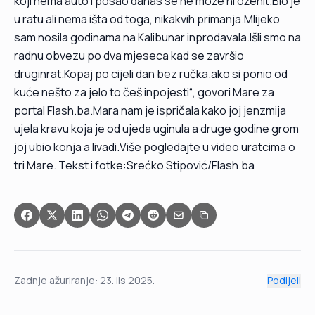
koji nema auto i posao danas se ne može ni oženit.Bio je
u ratu ali nema išta od toga, nikakvih primanja.Mlijeko
sam nosila godinama na Kalibunar inprodavala.Išli smo na
radnu obvezu po dva mjeseca kad se završio
druginrat.Kopaj po cijeli dan bez ručka.ako si ponio od
kuće nešto za jelo to češ inpojesti“, govori Mare za
portal Flash.ba.Mara nam je ispričala kako joj jenzmija
ujela kravu koja je od ujeda uginula a druge godine grom
joj ubio konja a livadi.Više pogledajte u video uratcima o
tri Mare. Tekst i fotke:Srećko Stipović/Flash.ba
Zadnje ažuriranje:
23. lis 2025.
Podijeli