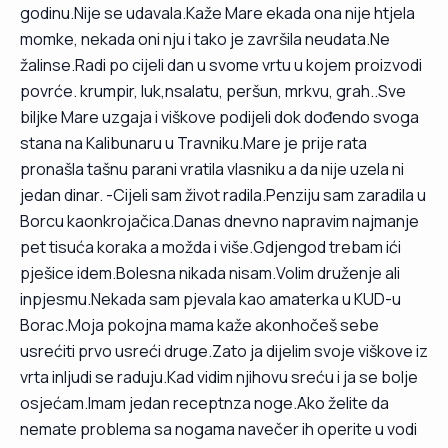
godinu.Nije se udavala.Kaže Mare ekada ona nije htjela
momke, nekada oni nju i tako je završila neudata.Ne
žalinse.Radi po cijeli dan u svome vrtu u kojem proizvodi
povrće. krumpir, luk,nsalatu, peršun, mrkvu, grah..Sve
biljke Mare uzgaja i viškove podijeli dok dođendo svoga
stana na Kalibunaru u Travniku.Mare je prije rata
pronašla tašnu parani vratila vlasniku a da nije uzela ni
jedan dinar. -Cijeli sam život radila.Penziju sam zaradila u
Borcu kaonkrojačica.Danas dnevno napravim najmanje
pet tisuća koraka a možda i više.Gdjengod trebam ići
pješice idem.Bolesna nikada nisam.Volim druženje ali
inpjesmu.Nekada sam pjevala kao amaterka u KUD-u
Borac.Moja pokojna mama kaže akonhočeš sebe
usrećiti prvo usreći druge.Zato ja dijelim svoje viškove iz
vrta inljudi se raduju.Kad vidim njihovu sreću i ja se bolje
osjećam.Imam jedan receptnza noge.Ako želite da
nemate problema sa nogama navečer ih operite u vodi