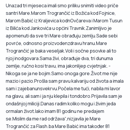
Unazad tri mjeseca imali smo priliku snimiti video priče
santri Mare.Marom Trogrančić iz Božića kod Fojnice,
Marom Babić iz Kraljevica kodnOvčareva i Marom Tusun
iz Bilića kod Jankovića u općini Travnik.Zanimljivo je
apomenuti da sve tri Mare obrađuju zemlju.Sade sebi
povrće, odnosno proizvodenzdravu hranu.Mare
Trogrančić je baka veseljak.Voli i sočne psovke ali to
njoj inodgovara.Sama živi, obrađuje dva, tri dunuma
zemlje, ručno kosi travu, ima jakonlijep cvjetnjak. -
Nikoga se ja ne bojim.Samo onoga gore.Život me nije
mazio i pazio.Prošla sam pravu kalvariju od života a imala
sam i zajebanunsvekrvu.Počela me tući, nabila mi lavor
na glavu, ali sam i ja nju klepila i tondobro.Prijavila sam je
ondašnjoj miliciji.Danas radim koliko mogu i živim jeda
ormalan život.Iako imam 81 godinu ne predajem
se.Mislim da me rad održava“,nizjavila je Mare
Trogrančić za Flash.ba Mare Babić ima također 81