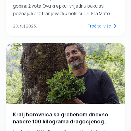
godina života.Ovu krepku i vrijednu baku svi
poznaju korz franjevačku bolnicu Dr. Fra Mato
Nikolić u Novoj Biloj.Svakodnevno je ranjenicima u
29. ruj 2025.
Pročitaj više
rukama sa obližnjeg bunara donosila vodu.
Ponekad bi donosila i mlijeko, čajeve, pite...Svaki
dan baka Kata je donosila između 200 i 300 litara
vode ranjeicima i osoblju bolnice.Njenu dobrotu
mnogi još uvijek pamte i prepričavaju.
Kralj borovnica sa grebenom dnevno
nabere 100 kilograma dragocjenog
šumskog voća