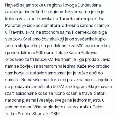
Najveći sajam stoke u regionu i ovoga Đurđevdana
okupio je tisuće ljudi iz regiona. Nejverojatno je da je
kolona vozila od Travnika do Turbeta bila neprekidna.
Početak je bio kod semafora, odnosno šarene džamije
u Travniku a kraj na stočnom sajmu ili derneku kako ga
sve zovu.Sreli smo čovjeka koji je od svećenika kupio
ponija ali i ljude koji su prodali janje za 500 eura i one koji
ga nisu dali ni za 900 eura. Tele je Kasim Patković
prodavao za tri tisuće KM. Ne znam je li ga prodao. Javio
nam se čovjek sa samarom na leđima. Kaže evo prodao
sam konja ali ostavio sam samar jer je teško doći do
samara. Nema više majstora koji prave samare.Janjetina
se prodavala između 50 i 60 KM za kilogram.Bila je navala
i za tradicionalne kose za ručno košenje trave. Šatori ,
narodna pjesma i veselje. svega na jednom mjestu u
jednome danu.Više pogledajte u video uratku. Tekst i
fotke: Srećko Stipović -G8fK