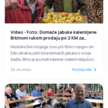
Video - Foto: Domaće jabuke kalemljene
Brkinom rukom prodaju po 2 KM za
kilogram
Mustafa Sivro kojega zovu još i Brko i njegov sin
Edo ubrali su pet tona domaćih jabuka iz svoje
bašte. Brko je poznati kalemar i kalemi isključivo
bosanske sorte. Prodaju domaće jabuke po 2 KM
29. stu 2024.
Pročitaj više
za...