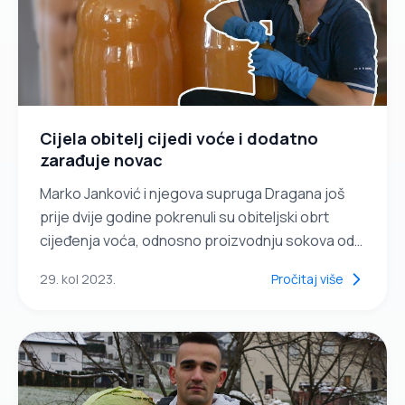
Cijela obitelj cijedi voće i dodatno
zarađuje novac
Marko Janković i njegova supruga Dragana još
prije dvije godine pokrenuli su obiteljski obrt
cijeđenja voća, odnosno proizvodnju sokova od
voća i povrća.Posao je zamišljen kao dodatno
29. kol 2023.
Pročitaj više
zanimanje....