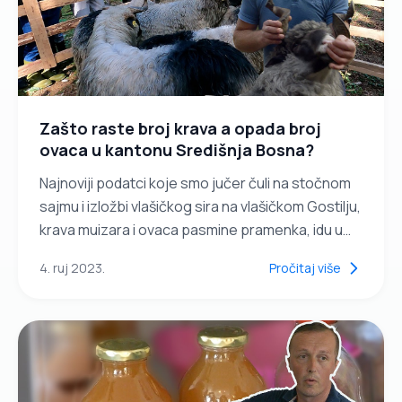
Zašto raste broj krava a opada broj
ovaca u kantonu Središnja Bosna?
Najnoviji podatci koje smo jučer čuli na stočnom
sajmu i izložbi vlašičkog sira na vlašičkom Gostilju,
krava muizara i ovaca pasmine pramenka, idu u
prilog kravama muzarama. Naime raste broj grla...
4. ruj 2023.
Pročitaj više