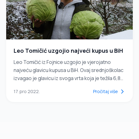
Leo Tomičić uzgojio najveći kupus u BiH
Leo Tomičić iz Fojnice uzgojio je vjerojatno
najveću glavicu kupusa u BiH. Ovaj srednjoškolac
izvagao je glavicu iz svoga vrta koja je težila 6,8
kilograma. Kada smo snimali istu glavicu, bila je...
17. pro 2022.
Pročitaj više