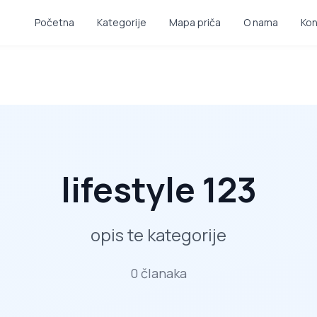
Početna
Kategorije
Mapa priča
O nama
Kon
lifestyle 123
opis te kategorije
0
članaka