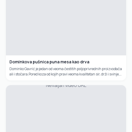
Dominkova pušnica puna mesa kao drva
Dominko Gavrić je jedan od veoma čestitih poljoprivrednih proizvođača
ali i stočara.Pored koza od kojih pravi veoma kvalitetan sir, drži i svinje,
kokoši, janjadi, ovce,sedam pasa.Tri tone veoma kvalitetnog krumpira
Nevaljan video URL
prodao je za sedam dana. Da je imao još pet tona, kaže, sve bi prodao.