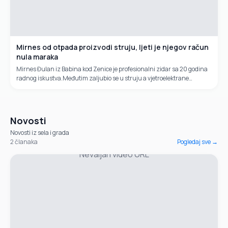
Mirnes od otpada proizvodi struju, ljeti je njegov račun
nula maraka
Mirnes Đulan iz Babina kod Zenice je profesionalni zidar sa 20 godina
radnog iskustva.Međutim zaljubio se u struju a vjetroelektrane
izrađuje od otpadnih materijala koje nabavlja na buvljacima.
Novosti
Novosti iz sela i grada
2
članaka
Pogledaj sve →
Nevaljan video URL