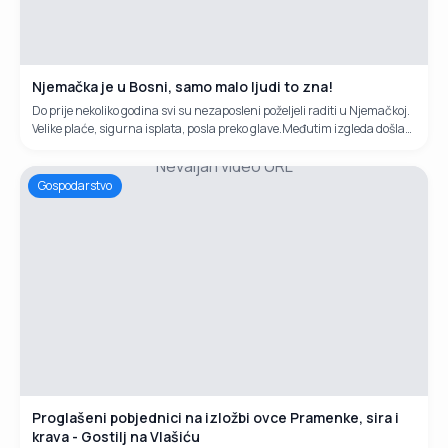
Njemačka je u Bosni, samo malo ljudi to zna!
Do prije nekoliko godina svi su nezaposleni poželjeli raditi u Njemačkoj.
Velike plaće, sigurna isplata, posla preko glave.Međutim izgleda došla
su neka druga vremena. Kako kriza trese Europsku uniju tako i mladi
Nevaljan video URL
ljudi sve češće se vraćaju iz Njemačke u BiH.Svjedočili smo kako braća
Marjanović iz Đelilovca podno Vlašića svoju sreču pronalaze mešu
Gospodarstvo
svojim ovcama.Bili su u Njemačkoj više godina ali kako reče Ivan
"Njemačka je Bosni"!
Proglašeni pobjednici na izložbi ovce Pramenke, sira i
krava - Gostilj na Vlašiću