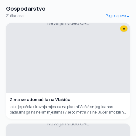
Gospodarstvo
21
članaka
Pogledaj sve →
Nevaljan video URL
⭐
Zima se udomaćila na Vlašiću
Iaklo je početak travnja mjeseca na planini Vlašić snijeg i danas
pada.Ima ga na nekim mjestima i više od metra visine. Jučer smo bili na
ovoj planini i snimili zimske kadorve u proljeće.
Nevaljan video URL