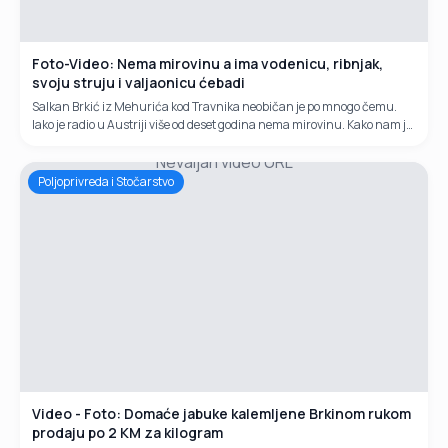
Foto-Video: Nema mirovinu a ima vodenicu, ribnjak,
svoju struju i valjaonicu ćebadi
Salkan Brkić iz Mehurića kod Travnika neobičan je po mnogo čemu.
Iako je radio u Austriji više od deset godina nema mirovinu. Kako nam je
izjavio poslodavac mu uopće nije uplaćivao staž. Da nema...
Nevaljan video URL
Poljoprivreda i Stočarstvo
Video - Foto: Domaće jabuke kalemljene Brkinom rukom
prodaju po 2 KM za kilogram