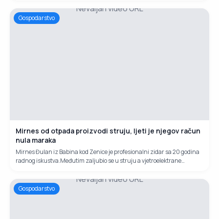
Nevaljan video URL
prodao je za sedam dana. Da je imao još pet tona, kaže, sve bi prodao.
Gospodarstvo
Mirnes od otpada proizvodi struju, ljeti je njegov račun
nula maraka
Mirnes Đulan iz Babina kod Zenice je profesionalni zidar sa 20 godina
radnog iskustva.Međutim zaljubio se u struju a vjetroelektrane
izrađuje od otpadnih materijala koje nabavlja na buvljacima.
Nevaljan video URL
Gospodarstvo