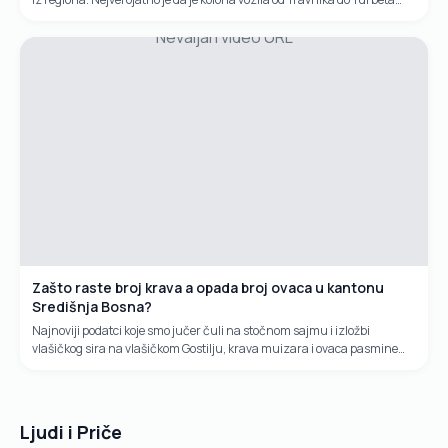
bila neprekidna. Početak je bio kod semafora, odnosno...
Nevaljan video URL
Zašto raste broj krava a opada broj ovaca u kantonu
Središnja Bosna?
Najnoviji podatci koje smo jučer čuli na stočnom sajmu i izložbi
vlašičkog sira na vlašičkom Gostilju, krava muizara i ovaca pasmine
pramenka, idu u prilog kravama muzarama. Naime raste broj grla...
Ljudi i Priče