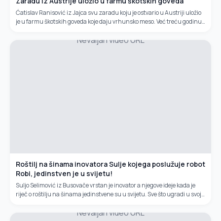
Zaradu iz Austrije uložio u farmu škotskih goveda
Ćatislav Ranisović iz Jajca svu zaradu koju je ostvario u Austriji uložio
je u farmu škotskih goveda koje daju vrhunsko meso. Već treću godinu
ovaj vrsni stočar uzgaja goveda kojima ne treba štala,...
Nevaljan video URL
Roštilj na šinama inovatora Sulje kojega poslužuje robot
Robi, jedinstven je u svijetu!
Suljo Selimović iz Busovače vrstan je inovator a njegove ideje kada je
riječ o roštilju na šinama jedinstvene su u svijetu. Sve što ugradi u svoja
pomagala uglavnom praktične prirode, nabavlja na...
Nevaljan video URL