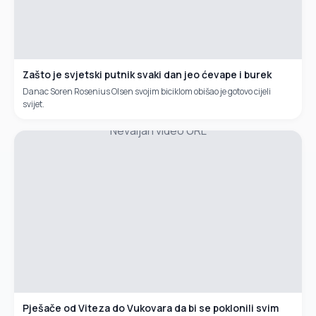
Zašto je svjetski putnik svaki dan jeo ćevape i burek
Danac Soren Rosenius Olsen svojim biciklom obišao je gotovo cijeli
svijet.
Nevaljan video URL
Pješače od Viteza do Vukovara da bi se poklonili svim