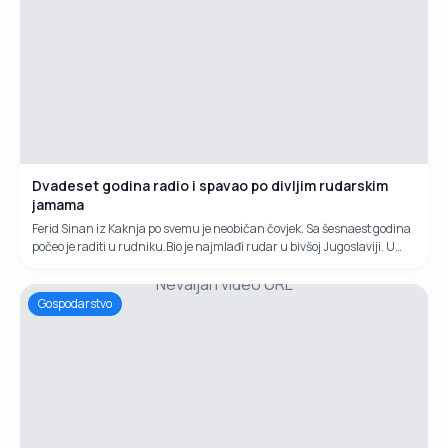
Dvadeset godina radio i spavao po divljim rudarskim
jamama
Ferid Sinan iz Kaknja po svemu je neobičan čovjek. Sa šesnaest godina
počeo je raditi u rudniku.Bio je najmlađi rudar u bivšoj Jugoslaviji. U
nesretnom ratu čak je pet puta ranjavan.
Nevaljan video URL
Gospodarstvo