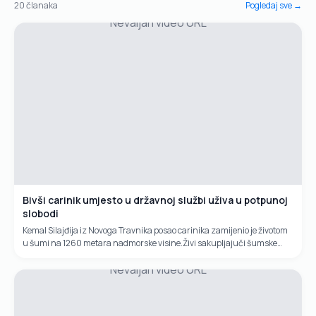
20
članaka
Pogledaj sve →
Nevaljan video URL
Bivši carinik umjesto u državnoj službi uživa u potpunoj
slobodi
Kemal Silajđija iz Novoga Travnika posao carinika zamijenio je životom
u šumi na 1260 metara nadmorske visine.Živi sakupljajuči šumske
plodove, izrađujuči drvene poljoprivredne alatke i šindru koja je sve
Nevaljan video URL
traženija na tržištu.