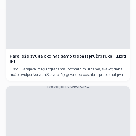
Pare leže svuda oko nas samo treba ispružiti ruku i uzeti
ih!
U srcu Sarajeva, među zgradama i prometnim ulicama, svakog dana
možete vidjeti Nenada Šostara. Njegova slika postala je prepoznatljiva –
stara kolica s tri točka, nekoliko vezanih kartonskih kutija i osmijeh koji
Nevaljan video URL
ne blijedi, iako život nije bio blag prema njemu.Nenad je jedini radnik
koji nema konkurenciju u cijelom Sarajevu.