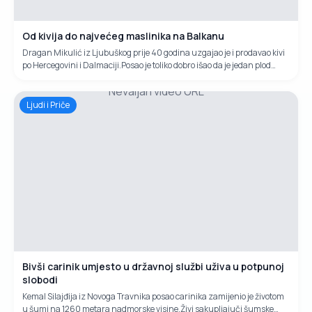
Od kivija do najvećeg maslinika na Balkanu
Dragan Mikulić iz Ljubuškog prije 40 godina uzgajao je i prodavao kivi
po Hercegovini i Dalmaciji.Posao je toliko dobro išao da je jedan plod
kivija stajao jednu njemačku marku. Nakon rata odlučio je napraviti
Nevaljan video URL
največi maslinik i najkvalitetniju uljaru.Svoj naum je i ostvario na
površini od 50 hektara gdje je zasadio 7000 maslina.
Ljudi i Priče
Bivši carinik umjesto u državnoj službi uživa u potpunoj
slobodi
Kemal Silajđija iz Novoga Travnika posao carinika zamijenio je životom
u šumi na 1260 metara nadmorske visine.Živi sakupljajuči šumske