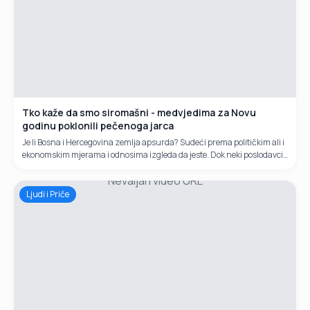
Tko kaže da smo siromašni - medvjedima za Novu
godinu poklonili pečenoga jarca
Je li Bosna i Hercegovina zemlja apsurda? Sudeći prema političkim ali i
ekonomskim mjerama i odnosima izgleda da jeste. Dok neki poslodavci
mjere Vlade FBiH o minimalnoj plaći od 1000 KM uspoređuju...
Nevaljan video URL
Ljudi i Priče