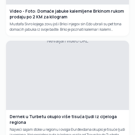
Video - Foto: Domaće jabuke kalemljene Brkinom rukom
prodaju po 2 KM za kilogram
Mustafa Sivro kojega zovu još i Brko i njegov sin Edo ubrali su pet tona
domaćih jabuka iz svoje bašte. Brko je poznati kalemar i kalemi
isključivo bosanske sorte. Prodaju domaće jabuke po 2 KM za...
Nevaljan video URL
Dernek u Turbetu okupio više tisuća ljudi iz cijeloga
regiona
Najveći sajam stoke u regionu i ovoga Đurđevdana okupio je tisuće ljudi
iz regiona. Nejverojatno je da je kolona vozila od Travnika do Turbeta