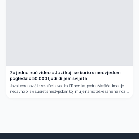
Za jednu noć video o Jozi koji se borio s medvjedom
pogledalo 50.000 ljudi diljem svijeta
Jozo Lovrenović iz sela Đelilovac kod Travnika, podno Vlašića, imao je
nedavno bliski susret s medvjedom koji mu je nanio teške rane na nozi i
drugim dijelovima tijela zbog čega je završio u...