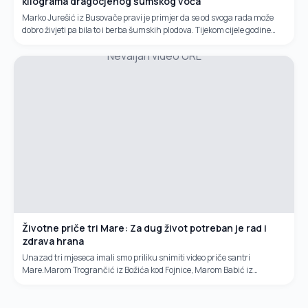
kilograma dragocjenog šumskog voća
Marko Jurešić iz Busovače pravi je primjer da se od svoga rada može
dobro živjeti pa bila to i berba šumskih plodova. Tijekom cijele godine
ovaj vrijedni otac četiri sina ima dovoljno posla u šumi...
Nevaljan video URL
Životne priče tri Mare: Za dug život potreban je rad i
zdrava hrana
Unazad tri mjeseca imali smo priliku snimiti video priče santri
Mare.Marom Trogrančić iz Božića kod Fojnice, Marom Babić iz
Kraljevica kodnOvčareva i Marom Tusun iz Bilića kod Jankovića u
općini...