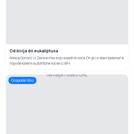
Od kivija do eukaliptusa
Nikica Gorović iz Zenice ima svoj rasadnik voća.On je i vrstan kalemar a
najviše kalemi autohtone voćke iz BiH.
Nevaljan video URL
Gospodarstvo