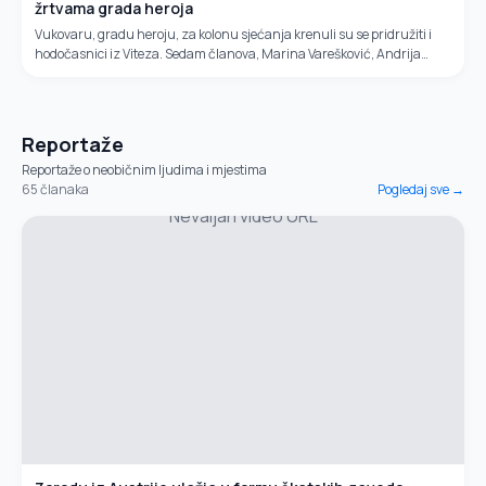
žrtvama grada heroja
Vukovaru, gradu heroju, za kolonu sjećanja krenuli su se pridružiti i
hodočasnici iz Viteza. Sedam članova, Marina Varešković, Andrija
Livančić, Josip Buha, Anto Drlja, Ivan Rajković, Mladen Akrap,...
Reportaže
Reportaže o neobičnim ljudima i mjestima
65
članaka
Pogledaj sve →
Nevaljan video URL