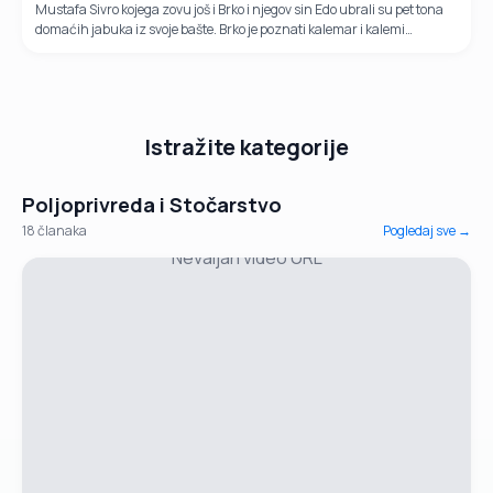
Mustafa Sivro kojega zovu još i Brko i njegov sin Edo ubrali su pet tona
domaćih jabuka iz svoje bašte. Brko je poznati kalemar i kalemi
isključivo bosanske sorte. Prodaju domaće jabuke po 2 KM za...
Istražite kategorije
Poljoprivreda i Stočarstvo
18
članaka
Pogledaj sve →
Nevaljan video URL