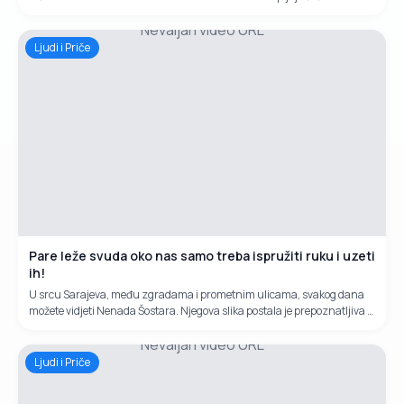
plodove, izrađujuči drvene poljoprivredne alatke i šindru koja je sve
Nevaljan video URL
traženija na tržištu.
Ljudi i Priče
Pare leže svuda oko nas samo treba ispružiti ruku i uzeti
ih!
U srcu Sarajeva, među zgradama i prometnim ulicama, svakog dana
možete vidjeti Nenada Šostara. Njegova slika postala je prepoznatljiva –
stara kolica s tri točka, nekoliko vezanih kartonskih kutija i osmijeh koji
Nevaljan video URL
ne blijedi, iako život nije bio blag prema njemu.Nenad je jedini radnik
koji nema konkurenciju u cijelom Sarajevu.
Ljudi i Priče