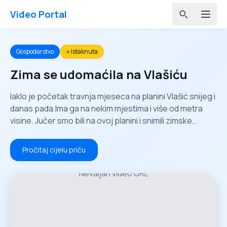
Video Portal
Gospodarstvo
⭐ Istaknuta
Zima se udomaćila na Vlašiću
Iaklo je početak travnja mjeseca na planini Vlašić snijeg i
danas pada.Ima ga na nekim mjestima i više od metra
visine. Jučer smo bili na ovoj planini i snimili zimske
kadorve u proljeće.
Pročitaj cijelu priču
Nevaljan video URL