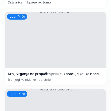
Državni carinik preselio u šumu.
Nevaljan video URL
Ljudi i Priče
Kralj vrganja ne propušta prilike, zarađuje koliko hoće
Branje gljiva s Markom Jurešićem
Nevaljan video URL
Ljudi i Priče