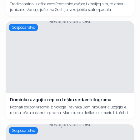
Tradicionalna izložba ovce Pramenke, ovčjeg i kravljeg sira, te krava i
junica održana je jučer na Gostilju. Iako je kiša stalno padala
organizatori su ipak uspjeli održati izložbu na Vlašiću. Sve u
Nevaljan video URL
organizaciji Udruženja poljoprivrednika Vlašić - Karaula.
Gospodarstvo
Dominko uzgojio repicu tešku sedam kilograma
Poznati poljoprivrednik iz Novoga Travnika Dominko Gavrić uzgojio je
repicu tešku sedam kilograma. Manje repice teške su između tri i četiri
kilograma. Dominko proizvodi eko hranu i po tome je poznat diljem BiH.
Nevaljan video URL
Gospodarstvo