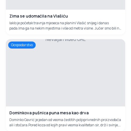
Zima se udomaćila na Vlašiću
Iaklo je početak travnja mjeseca na planini Vlašić snijeg i danas
pada.Ima ga na nekim mjestima i više od metra visine. Jučer smo bili na
ovoj planini i snimili zimske kadorve u proljeće.
Nevaljan video URL
Gospodarstvo
Dominkova pušnica puna mesa kao drva
Dominko Gavrić je jedan od veoma čestitih poljoprivrednih proizvođača
ali i stočara.Pored koza od kojih pravi veoma kvalitetan sir, drži i svinje,
kokoši, janjadi, ovce,sedam pasa.Tri tone veoma kvalitetnog krumpira