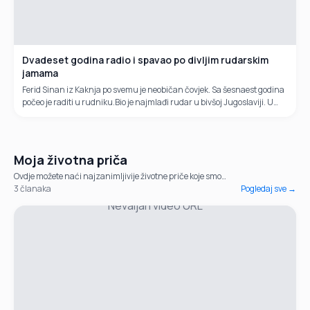
Dvadeset godina radio i spavao po divljim rudarskim
jamama
Ferid Sinan iz Kaknja po svemu je neobičan čovjek. Sa šesnaest godina
počeo je raditi u rudniku.Bio je najmlađi rudar u bivšoj Jugoslaviji. U
nesretnom ratu čak je pet puta ranjavan.
Moja životna priča
Ovdje možete naći najzanimljivije životne priče koje smo
obradili kroz posljednjih sedamnaest godina.
3
članaka
Pogledaj sve →
Nevaljan video URL