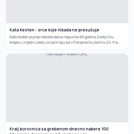
Kata Kesten - srce koje nikada ne presušuje
Kata Kesten je prije nekoliko dana napunila 88 godina života.Ovu
krepku i vrijednu baku svi poznaju korz franjevačku bolnicu Dr. Fra
Mato Nikolić u Novoj Biloj.Svakodnevno je ranjenicima u rukama sa
Nevaljan video URL
obližnjeg bunara donosila vodu. Ponekad bi donosila i mlijeko, čajeve,
pite...Svaki dan baka Kata je donosila između 200 i 300 litara vode
ranjeicima i osoblju bolnice.Njenu dobrotu mnogi još uvijek pamte i
prepričavaju.
Kralj borovnica sa grebenom dnevno nabere 100