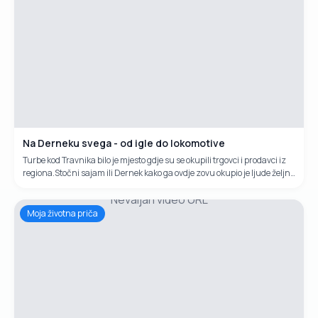
Na Derneku svega - od igle do lokomotive
Turbe kod Travnika bilo je mjesto gdje su se okupili trgovci i prodavci iz
regiona.Stočni sajam ili Dernek kako ga ovdje zovu okupio je ljude željne
zabave, trgovine, pjesme, druženja.Procjene su da je i ovogodišnji
Nevaljan video URL
Miholj okupio blizu deset tisuća ljudi.
Moja životna priča